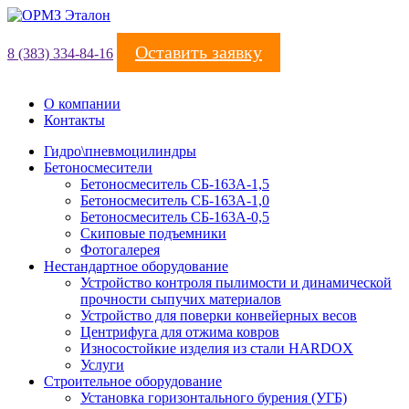
Оставить заявку
8 (383) 334-84-16
О компании
Контакты
Гидро\пневмоцилиндры
Бетоносмесители
Бетоносмеситель СБ-163А-1,5
Бетоносмеситель СБ-163А-1,0
Бетоносмеситель СБ-163А-0,5
Скиповые подъемники
Фотогалерея
Нестандартное оборудование
Устройство контроля пылимости и динамической
прочности сыпучих материалов
Устройство для поверки конвейерных весов
Центрифуга для отжима ковров
Износостойкие изделия из стали HARDOX
Услуги
Строительное оборудование
Установка горизонтального бурения (УГБ)